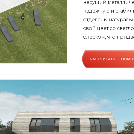
несущий металличес
надежную и стабил
отделаны натураль
свой цвет со светл
блеском, что прида
рассчитать стоимость вашего прое